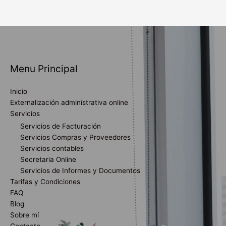
Menu Principal
Inicio
Externalización administrativa online
Servicios
Servicios de Facturación
Servicios Compras y Proveedores
Servicios contables
Secretaria Online
Servicios de Informes y Documentos
Tarifas y Condiciones
FAQ
Blog
Sobre mí
Contacto