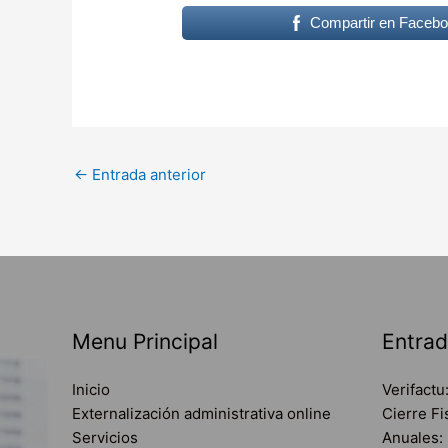
Compartir en Faceb
←
Entrada anterior
Menu Principal
Entrad
Inicio
Verifactu
Externalización administrativa online
Cierre F
Servicios
Anuales: