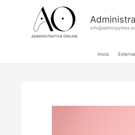
Ir
al
Administra
contenido
info@adminpymes.es
Inicio
External