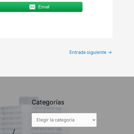
Email
Entrada siguiente
→
Categorías
Categorías