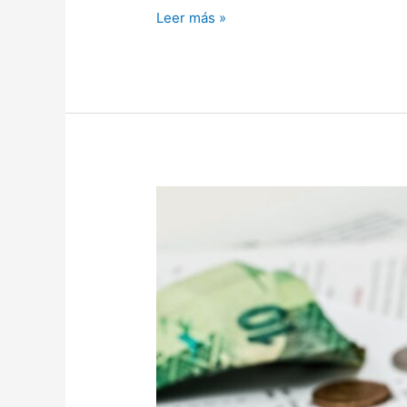
Leer más »
Diferencia
entre
ingreso,
cobro,
gasto
y
pago