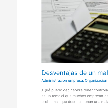
Desventajas de un mal 
Administración empresa
,
Organización
¿Qué puedo decir sobre tener controla
es un tema al que muchos empresarios n
problemas que desencadenan una mala g