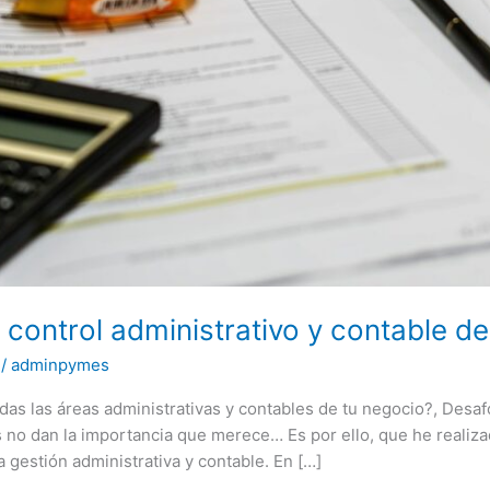
control administrativo y contable de
/
adminpymes
das las áreas administrativas y contables de tu negocio?, De
o dan la importancia que merece… Es por ello, que he realizado 
estión administrativa y contable. En […]