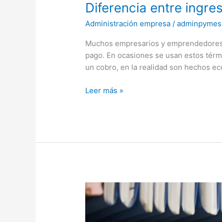
Diferencia entre ingre
Administración empresa
/
adminpymes
Muchos empresarios y emprendedores ti
pago. En ocasiones se usan estos tér
un cobro, en la realidad son hechos e
Leer más »
¿Por
qué
es