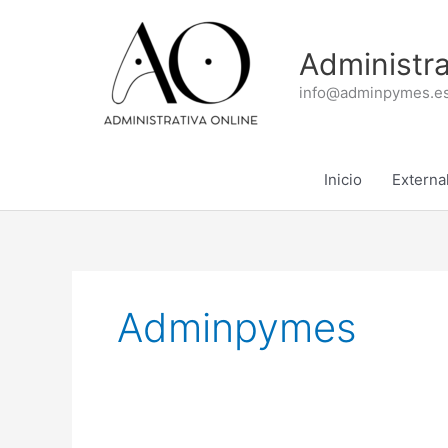
Ir
al
Administra
contenido
info@adminpymes.es
Inicio
External
Adminpymes